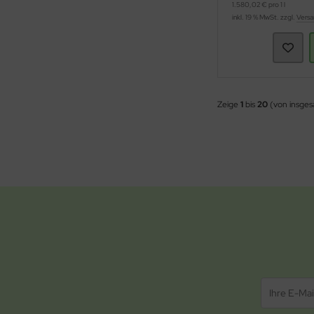
1.580,02 € pro 1 l
inkl. 19 % MwSt. zzgl.
Versa
Zeige
1
bis
20
(von insge