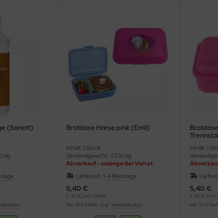
e (Sonett)
Brotdose Horse pink (Emil)
Brotdose 
Trennsta
Inhalt: 1 Stück
Inhalt: 1 St
0 kg
Versandgewicht: 0,100 kg
Versandgew
Abverkauf - solange der Vorrat
Abverkauf
reicht
reicht
ktage
Lieferzeit:
1-4 Werktage
Lieferz
5,40 €
5,40 €
5,40 € pro 1 Stück
5,40 € pro 1 
ndkosten
inkl. 19 % MwSt. zzgl.
Versandkosten
inkl. 19 % Mw