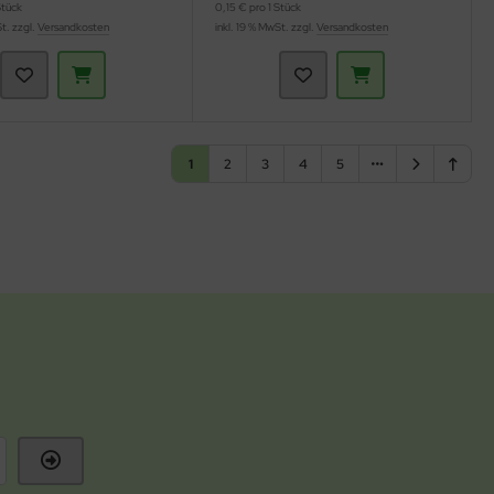
Stück
0,15 € pro 1 Stück
St. zzgl.
Versandkosten
inkl. 19 % MwSt. zzgl.
Versandkosten
1
2
3
4
5