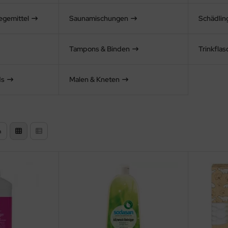
egemittel
Saunamischungen
Schädli
Tampons & Binden
Trinkfla
ds
Malen & Kneten
n