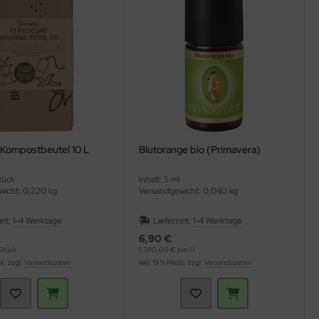
l Kompostbeutel 10 L
Blutorange bio (Primavera)
Stück
Inhalt: 5 ml
icht: 0,220 kg
Versandgewicht: 0,040 kg
eit:
1-4 Werktage
Lieferzeit:
1-4 Werktage
6,90 €
Stück
1.380,00 € pro 1 l
St. zzgl.
Versandkosten
inkl. 19 % MwSt. zzgl.
Versandkosten