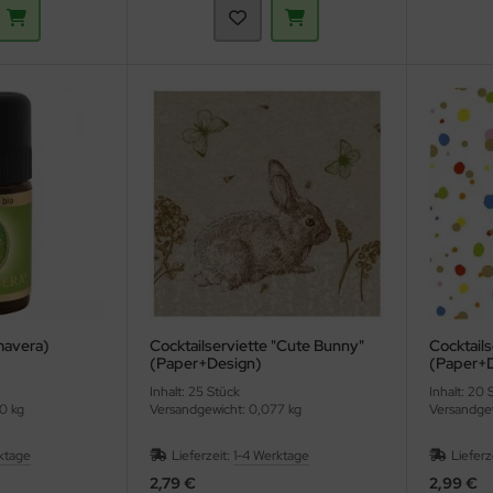
imavera)
Cocktailserviette "Cute Bunny"
Cocktails
(Paper+Design)
(Paper+D
Inhalt: 25 Stück
Inhalt: 20 
0 kg
Versandgewicht: 0,077 kg
Versandgew
ktage
Lieferzeit:
1-4 Werktage
Lieferz
2,79 €
2,99 €