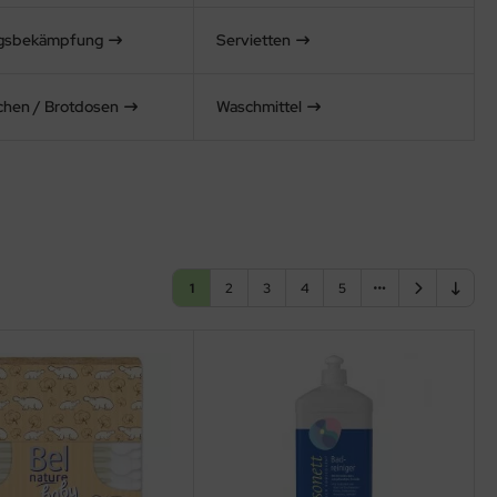
ngsbekämpfung
Servietten
schen / Brotdosen
Waschmittel
1
2
3
4
5