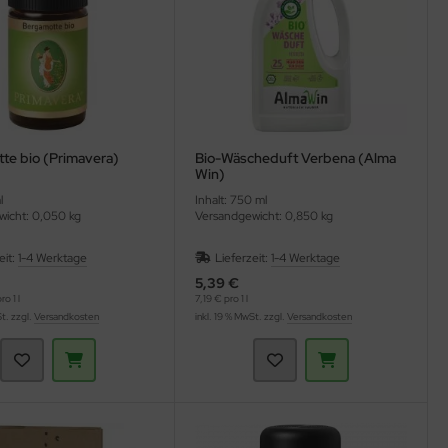
te bio (Primavera)
Bio-Wäscheduft Verbena (Alma
Win)
l
Inhalt: 750 ml
icht: 0,050 kg
Versandgewicht: 0,850 kg
eit:
1-4 Werktage
Lieferzeit:
1-4 Werktage
5,39 €
o 1 l
7,19 € pro 1 l
St. zzgl.
Versandkosten
inkl. 19 % MwSt. zzgl.
Versandkosten