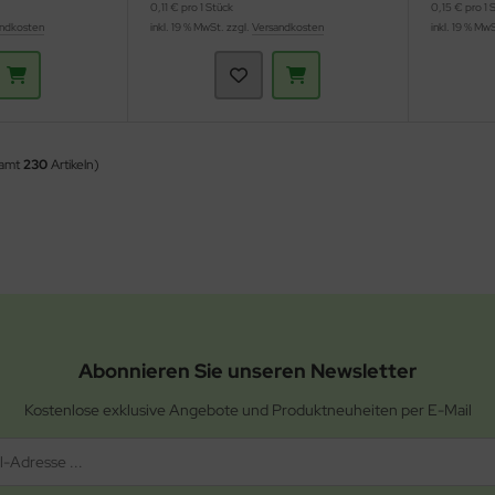
0,11 € pro 1 Stück
0,15 € pro 1 
ndkosten
inkl. 19 % MwSt. zzgl.
Versandkosten
inkl. 19 % Mw
samt
230
Artikeln)
Abonnieren Sie unseren Newsletter
Kostenlose exklusive Angebote und Produktneuheiten per E-Mail