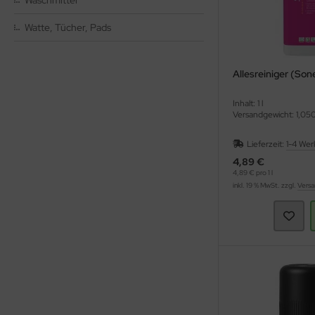
Waschmittel
Watte, Tücher, Pads
ppen und Sossen
e
Allesreiniger (Son
ockenfrüchte/Nüsse
Inhalt: 1 l
Versandgewicht: 1,05
cker & Süßungsmittel
Lieferzeit:
1-4 Wer
utenfrei
4,89 €
4,89 € pro 1 l
inkl. 19 % MwSt. zzgl.
Versa