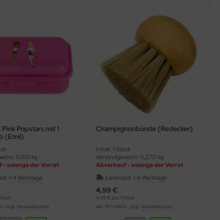
Pink Popstars mit 1
Champignonbürste (Redecker)
b (Emil)
ück
Inhalt: 1 Stück
icht: 0,100 kg
Versandgewicht: 0,270 kg
 - solange der Vorrat
Abverkauf - solange der Vorrat
reicht
eit:
1-4 Werktage
Lieferzeit:
1-4 Werktage
4,99 €
Stück
4,99 € pro 1 Stück
St. zzgl.
Versandkosten
inkl. 19 % MwSt. zzgl.
Versandkosten