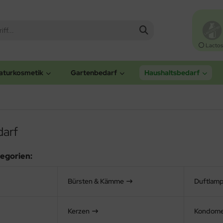
Lactos
aturkosmetik
Gartenbedarf
Haushaltsbedarf
darf
egorien:
Bürsten & Kämme
Duftlamp
Kerzen
Kondom