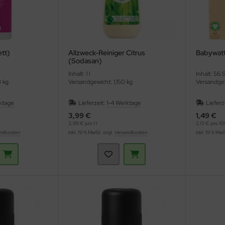
ett)
Allzweck-Reiniger Citrus
Babywatt
(Sodasan)
Inhalt: 1 l
Inhalt: 56 
0 kg
Versandgewicht: 1,150 kg
Versandgew
ktage
Lieferzeit:
1-4 Werktage
Lieferz
3,99 €
1,49 €
3,99 € pro 1 l
2,13 € pro 10
ndkosten
inkl. 19 % MwSt. zzgl.
Versandkosten
inkl. 19 % Mw