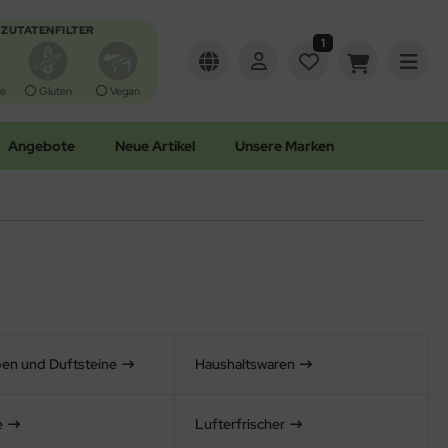
ZUTATENFILTER
1
e
Gluten
Vegan
Angebote
Neue Artikel
Unsere Marken
en und Duftsteine
Haushaltswaren
e
Lufterfrischer