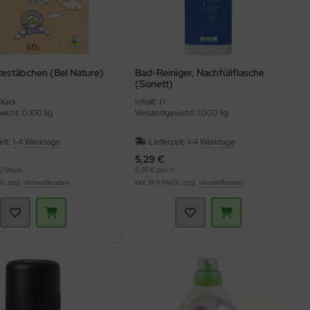
estäbchen (Bel Nature)
Bad-Reiniger, Nachfüllflasche
(Sonett)
Stück
Inhalt: 1 l
icht: 0,100 kg
Versandgewicht: 1,000 kg
eit:
1-4 Werktage
Lieferzeit:
1-4 Werktage
5,29 €
0 Stück
5,29 € pro 1 l
St. zzgl.
Versandkosten
inkl. 19 % MwSt. zzgl.
Versandkosten