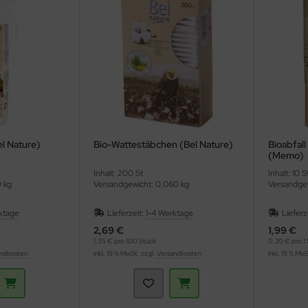
l Nature)
Bio-Wattestäbchen (Bel Nature)
Bioabfal
(Memo)
Inhalt: 200 St
Inhalt: 10 
0 kg
Versandgewicht: 0,060 kg
Versandgew
ktage
Lieferzeit:
1-4 Werktage
Lieferz
2,69 €
1,99 €
1,35 € pro 100 Stück
0,20 € pro 1 
ndkosten
inkl. 19 % MwSt. zzgl.
Versandkosten
inkl. 19 % Mw