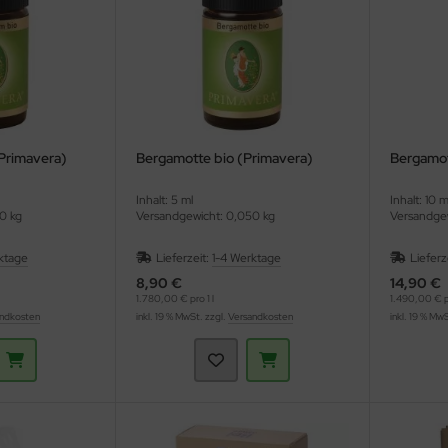
Primavera)
Bergamotte bio (Primavera)
Bergamot
Inhalt: 5 ml
Inhalt: 10 m
0 kg
Versandgewicht: 0,050 kg
Versandgew
ktage
Lieferzeit:
1-4 Werktage
Lieferz
8,90 €
14,90 €
1.780,00 € pro 1 l
1.490,00 € pr
ndkosten
inkl. 19 % MwSt. zzgl.
Versandkosten
inkl. 19 % Mw