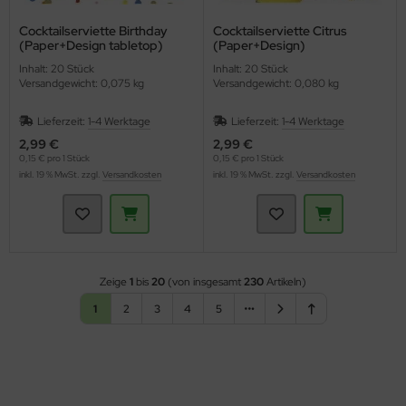
Cocktailserviette Birthday
Cocktailserviette Citrus
(Paper+Design tabletop)
(Paper+Design)
Inhalt: 20 Stück
Inhalt: 20 Stück
Versandgewicht: 0,075 kg
Versandgewicht: 0,080 kg
Lieferzeit:
1-4 Werktage
Lieferzeit:
1-4 Werktage
2,99 €
2,99 €
0,15 € pro 1 Stück
0,15 € pro 1 Stück
inkl. 19 % MwSt. zzgl.
Versandkosten
inkl. 19 % MwSt. zzgl.
Versandkosten
Zeige
1
bis
20
(von insgesamt
230
Artikeln)
1
2
3
4
5