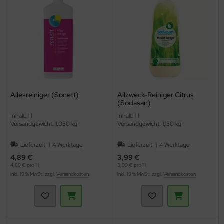
ppen und Sossen
e
ockenfrüchte/Nüsse
cker & Süßungsmittel
Allesreiniger (Sonett)
Allzweck-Reiniger Citrus
(Sodasan)
utenfrei
Inhalt: 1 l
Inhalt: 1 l
Versandgewicht: 1,050 kg
Versandgewicht: 1,150 kg
Lieferzeit:
1-4 Werktage
Lieferzeit:
1-4 Werktage
4,89 €
3,99 €
4,89 € pro 1 l
3,99 € pro 1 l
inkl. 19 % MwSt. zzgl.
Versandkosten
inkl. 19 % MwSt. zzgl.
Versandkosten