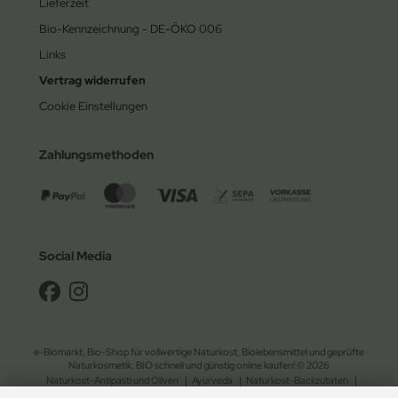
Lieferzeit
Bio-Kennzeichnung - DE-ÖKO 006
Links
Vertrag widerrufen
Cookie Einstellungen
Zahlungsmethoden
Social Media
e-Biomarkt, Bio-Shop für vollwertige Naturkost, Biolebensmittel und geprüfte
Naturkosmetik. BIO schnell und günstig online kaufen! © 2026
Naturkost-Antipasti und Oliven
|
Ayurveda
|
Naturkost-Backzutaten
|