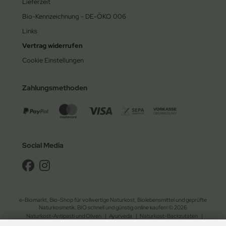
Lieferzeit
Bio-Kennzeichnung - DE-ÖKO 006
Links
Vertrag widerrufen
Cookie Einstellungen
Zahlungsmethoden
Social Media
e-Biomarkt, Bio-Shop für vollwertige Naturkost, Biolebensmittel und geprüfte
Naturkosmetik. BIO schnell und günstig online kaufen! © 2026
Naturkost-Antipasti und Oliven
|
Ayurveda
|
Naturkost-Backzutaten
|