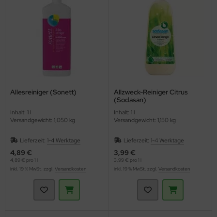
ppen und Sossen
e
ockenfrüchte/Nüsse
cker & Süßungsmittel
Allesreiniger (Sonett)
Allzweck-Reiniger Citrus
(Sodasan)
utenfrei
Inhalt: 1 l
Inhalt: 1 l
Versandgewicht: 1,050 kg
Versandgewicht: 1,150 kg
Lieferzeit:
1-4 Werktage
Lieferzeit:
1-4 Werktage
4,89 €
3,99 €
4,89 € pro 1 l
3,99 € pro 1 l
inkl. 19 % MwSt. zzgl.
Versandkosten
inkl. 19 % MwSt. zzgl.
Versandkosten