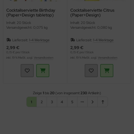
Cocktailserviette Birthday
Cocktailserviette Citrus
(Paper+Design tabletop)
(Paper+Design)
Inhalt: 20 Stück
Inhalt: 20 Stück
Versandgewicht: 0,075 kg
Versandgewicht: 0,080 kg
Lieferzeit:
1-4 Werktage
Lieferzeit:
1-4 Werktage
2,99 €
2,99 €
0,15 € pro 1 Stück
0,15 € pro 1 Stück
inkl. 19 % MwSt. zzgl.
Versandkosten
inkl. 19 % MwSt. zzgl.
Versandkosten
Zeige
1
bis
20
(von insgesamt
230
Artikeln)
1
2
3
4
5