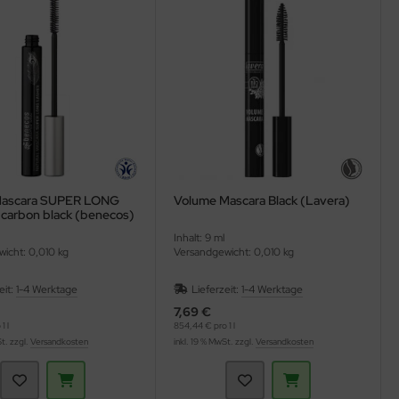
 Mascara SUPER LONG
Volume Mascara Black (Lavera)
arbon black (benecos)
Inhalt: 9 ml
icht: 0,010 kg
Versandgewicht: 0,010 kg
eit:
1-4 Werktage
Lieferzeit:
1-4 Werktage
7,69 €
1 l
854,44 € pro 1 l
St. zzgl.
Versandkosten
inkl. 19 % MwSt. zzgl.
Versandkosten