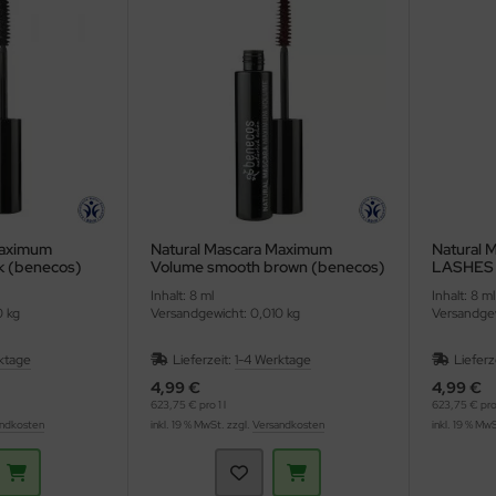
Maximum
Natural Mascara Maximum
Natural
k (benecos)
Volume smooth brown (benecos)
LASHES c
Inhalt: 8 ml
Inhalt: 8 ml
0 kg
Versandgewicht: 0,010 kg
Versandgew
ktage
Lieferzeit:
1-4 Werktage
Lieferz
4,99 €
4,99 €
623,75 € pro 1 l
623,75 € pro 
ndkosten
inkl. 19 % MwSt. zzgl.
Versandkosten
inkl. 19 % Mw