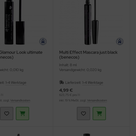
Glamour Look ultimate
Multi Effect Mascara just black
enecos)
(benecos)
Inhalt: 8 ml
icht: 0,010 kg
Versandgewicht: 0,020 kg
eit:
1-4 Werktage
Lieferzeit:
1-4 Werktage
4,99 €
1 l
623,75 € pro 1 l
St. zzgl.
Versandkosten
inkl. 19 % MwSt. zzgl.
Versandkosten