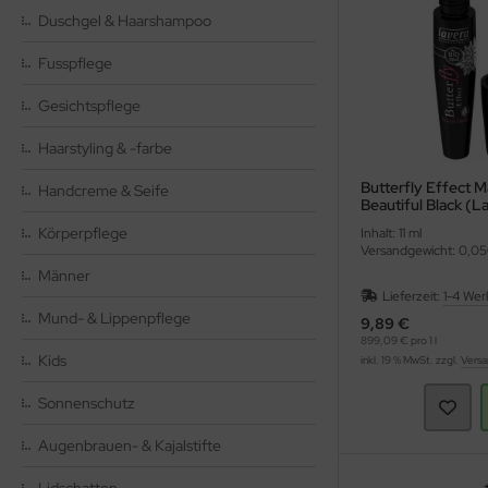
hmelz & Butterfett
ig, Dressing, Öl
unchys
hokolade
nf
tzmittel und Pflegemittel
Duschgel & Haarshampoo
- / Fertiggerichte
sli
hokoriegel
ssen
hädlingsbekämpfung
Fusspflege
Gesichtspflege
tränke
ps
ffeln
rinade
rvietten
Haarstyling & -farbe
treide, Mehl, Müsli
sto
ülmittel
Butterfly Effect M
Handcreme & Seife
würze, Kräuter & Salz
ucen würzig
mpons & Binden
Beautiful Black (L
Körperpflege
Inhalt: 11 ml
ffee & Kakao
inkflaschen / Brotdosen
Versandgewicht: 0,05
Männer
im- und Ölsaaten
schmittel
Lieferzeit:
1-4 Wer
Mund- & Lippenpflege
9,89 €
899,09 € pro 1 l
nserven
tte, Tücher, Pads
Kids
inkl. 19 % MwSt. zzgl.
Versa
hrungsergänzung & Naturheilmittel
Sonnenschutz
deln & Reis
Augenbrauen- & Kajalstifte
hokolade & Gebäck