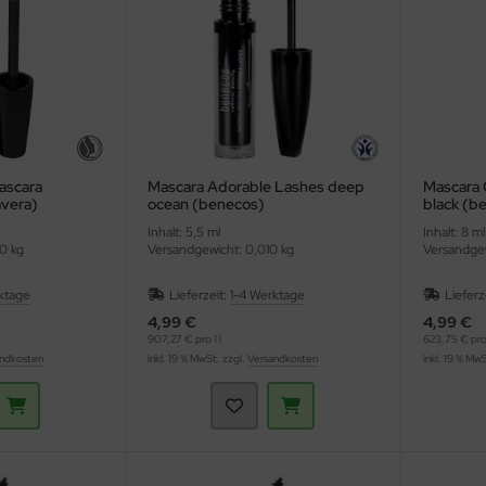
ascara
Mascara Adorable Lashes deep
Mascara 
avera)
ocean (benecos)
black (b
Inhalt: 5,5 ml
Inhalt: 8 ml
0 kg
Versandgewicht: 0,010 kg
Versandgew
ktage
Lieferzeit:
1-4 Werktage
Lieferz
4,99 €
4,99 €
907,27 € pro 1 l
623,75 € pro 
ndkosten
inkl. 19 % MwSt. zzgl.
Versandkosten
inkl. 19 % Mw