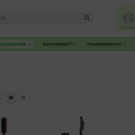
Lactos
aturkosmetik
Gartenbedarf
Haushaltsbedarf
n