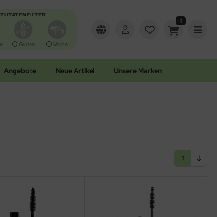
ZUTATENFILTER
1
e
Gluten
Vegan
Angebote
Neue Artikel
Unsere Marken
1