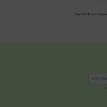
Zeige
1
bis
8
(von insges