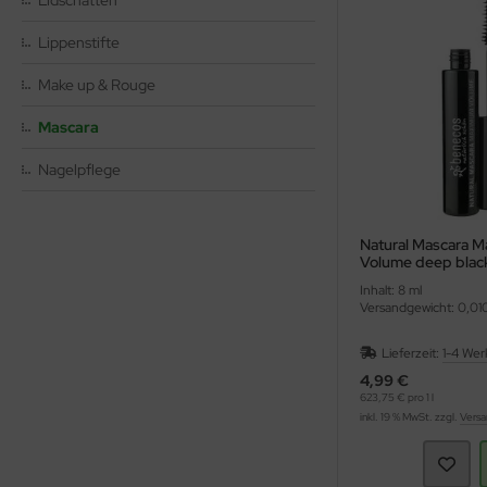
Lidschatten
Lippenstifte
ppen und Sossen
Make up & Rouge
e
Mascara
ockenfrüchte/Nüsse
Nagelpflege
cker & Süßungsmittel
utenfrei
Natural Mascara 
Volume deep blac
Inhalt: 8 ml
Versandgewicht: 0,01
Lieferzeit:
1-4 Wer
4,99 €
623,75 € pro 1 l
inkl. 19 % MwSt. zzgl.
Versa