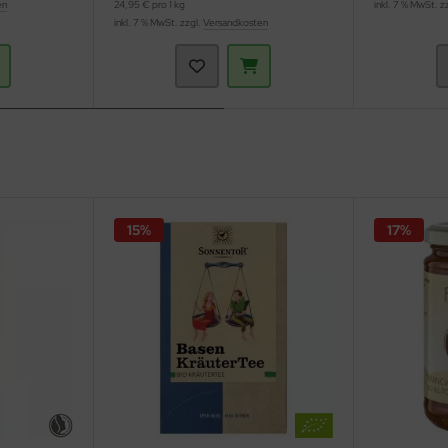
en
24,95 € pro 1 kg
inkl. 7 % MwSt. z
inkl. 7 % MwSt. zzgl.
Versandkosten
15%
17%