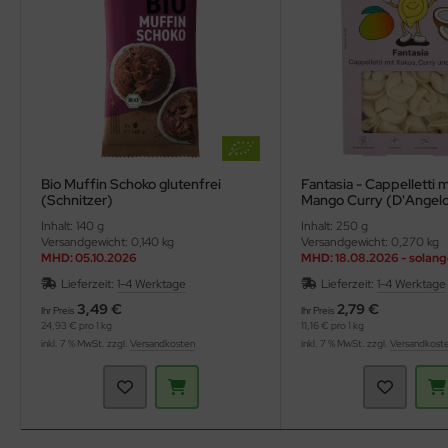
Bio Muffin Schoko glutenfrei
Fantasia - Cappelletti 
(Schnitzer)
Mango Curry (D'Angel
Inhalt: 140 g
Inhalt: 250 g
Versandgewicht: 0,140 kg
Versandgewicht: 0,270 kg
MHD: 05.10.2026
MHD: 18.08.2026 - solang
reicht
Lieferzeit:
1-4 Werktage
Lieferzeit:
1-4 Werktage
3,49 €
2,79 €
Ihr Preis
Ihr Preis
24,93 € pro 1 kg
11,16 € pro 1 kg
inkl. 7 % MwSt. zzgl.
Versandkosten
inkl. 7 % MwSt. zzgl.
Versandkost