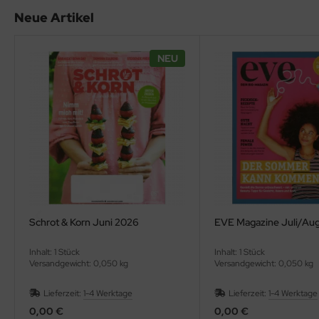
Neue Artikel
ppen und Sossen
NEU
e
ockenfrüchte/Nüsse
cker & Süßungsmittel
utenfrei
Schrot & Korn Juni 2026
EVE Magazine Juli/Au
Inhalt: 1 Stück
Inhalt: 1 Stück
Versandgewicht: 0,050 kg
Versandgewicht: 0,050 kg
Lieferzeit:
1-4 Werktage
Lieferzeit:
1-4 Werktage
0,00 €
0,00 €