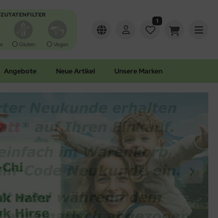
ZUTATENFILTER
1
e
Gluten
Vegan
Angebote
Neue Artikel
Unsere Marken