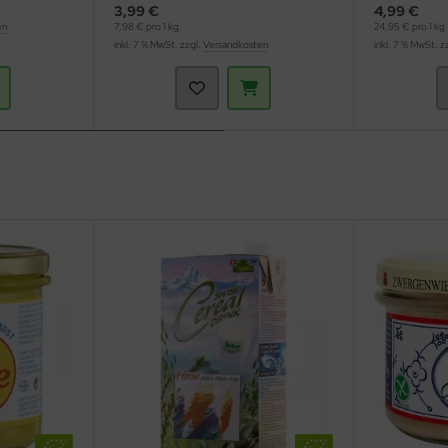
3,99 €
4,99 €
en
7,98 € pro 1 kg
24,95 € pro 1 kg
inkl. 7 % MwSt. zzgl.
Versandkosten
inkl. 7 % MwSt. z