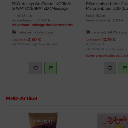
ECO-design Grußkarte: NORMAL
Pflanzenhaarfarbe Col
IS WAY OVERRATED (Message
Maronenbraun 230 (L
Earth)
Inhalt: 1 Stück
Inhalt: 150 ml
Versandgewicht: 0,050 kg
Versandgewicht: 0,210 kg
Abverkauf - solange der Vorrat reicht
Lieferzeit:
1-4 Werktage
Lieferzeit:
1-4 Werktage
2,80 €
12,79 €
Sonderpreis
Sonderpreis
inkl. 19 % MwSt. zzgl.
Versandkosten
85,27 € pro 1 l
inkl. 19 % MwSt. zzgl.
Versandkos
Sonderangebot gültig bis: 21.0
MHD-Artikel