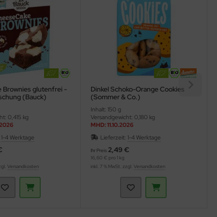
Brownies glutenfrei -
Dinkel Schoko-Orange Cookies
schung (Bauck)
(Sommer & Co.)
Inhalt: 150 g
t: 0,415 kg
Versandgewicht: 0,180 kg
.2026
MHD: 11.10.2026
:
1-4 Werktage
Lieferzeit:
1-4 Werktage
€
2,49 €
Ihr Preis
16,60 € pro 1 kg
zgl.
Versandkosten
inkl. 7 % MwSt. zzgl.
Versandkosten