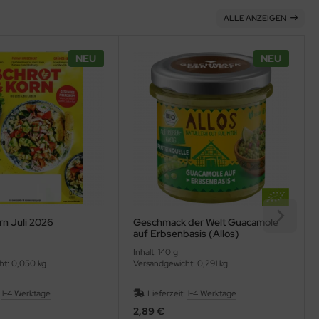
ALLE ANZEIGEN
NEU
NEU
rn Juli 2026
Geschmack der Welt Guacamole
auf Erbsenbasis (Allos)
Inhalt: 140 g
ht: 0,050 kg
Versandgewicht: 0,291 kg
:
1-4 Werktage
Lieferzeit:
1-4 Werktage
2,89 €