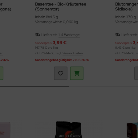
or
Basentee - Bio-Kräutertee
Blutorangen
ogona)
(Sonnentor)
Sicilsole)
Inhalt: 18x1,5 g
Inhalt: 370 g
Versandgewicht: 0,060 kg
Versandgewic
Lieferzeit:
1-4 Werktage
Lieferzeit
3,99 €
3,
Sonderpreis
Sonderpreis
147,78 € pro 1 kg
9,43 € pro 1 kg
ten
inkl. 7 % MwSt. zzgl.
Versandkosten
inkl. 7 % MwSt. z
8.2026
Sonderangebot gültig bis: 21.08.2026
Sonderangebot g