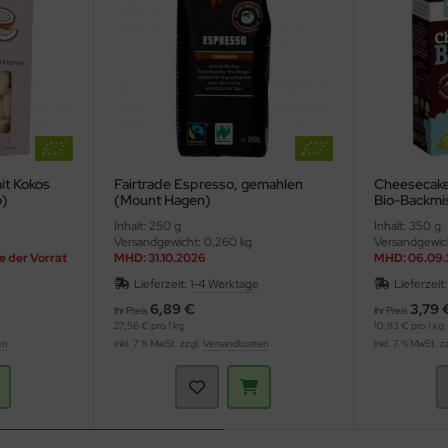
mit Kokos
Fairtrade Espresso, gemahlen
Cheesecake 
o)
(Mount Hagen)
Bio-Backmi
Inhalt: 250 g
Inhalt: 350 g
Versandgewicht: 0,260 kg
Versandgewich
e der Vorrat
MHD: 31.10.2026
MHD: 06.09
Lieferzeit:
1-4 Werktage
Lieferzeit
6,89 €
3,79 
Ihr Preis
Ihr Preis
27,56 € pro 1 kg
10,83 € pro 1 kg
en
inkl. 7 % MwSt. zzgl.
Versandkosten
inkl. 7 % MwSt. z