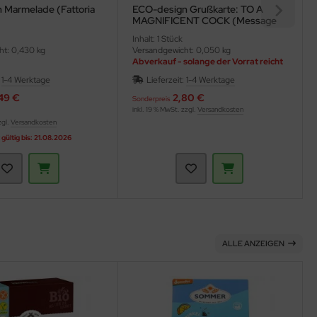
 Marmelade (Fattoria
ECO-design Grußkarte: TO A
MAGNIFICENT COCK (Message
Earth)
Inhalt: 1 Stück
ht: 0,430 kg
Versandgewicht: 0,050 kg
Abverkauf - solange der Vorrat reicht
:
1-4 Werktage
Lieferzeit:
1-4 Werktage
49 €
2,80 €
Sonderpreis
inkl. 19 % MwSt. zzgl.
Versandkosten
zgl.
Versandkosten
ültig bis: 21.08.2026
ALLE ANZEIGEN