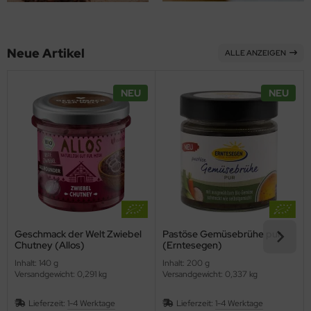
ppen und Sossen
Neue Artikel
ALLE ANZEIGEN
e
ockenfrüchte/Nüsse
NEU
NEU
cker & Süßungsmittel
utenfrei
Geschmack der Welt Zwiebel
Pastöse Gemüsebrühe pur
Chutney (Allos)
(Erntesegen)
Inhalt: 140 g
Inhalt: 200 g
Versandgewicht: 0,291 kg
Versandgewicht: 0,337 kg
Lieferzeit:
1-4 Werktage
Lieferzeit:
1-4 Werktage