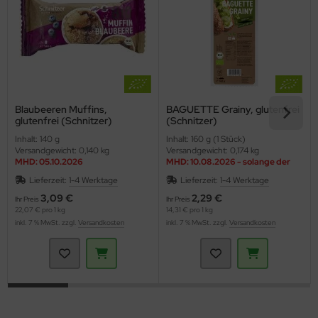
Blaubeeren Muffins,
BAGUETTE Grainy, glutenfrei
glutenfrei (Schnitzer)
(Schnitzer)
Inhalt: 140 g
Inhalt: 160 g (1 Stück)
Versandgewicht: 0,140 kg
Versandgewicht: 0,174 kg
MHD: 05.10.2026
MHD: 10.08.2026 - solange der
Vorrat reicht
Lieferzeit:
1-4 Werktage
Lieferzeit:
1-4 Werktage
3,09 €
2,29 €
Ihr Preis
Ihr Preis
22,07 € pro 1 kg
14,31 € pro 1 kg
inkl. 7 % MwSt. zzgl.
Versandkosten
inkl. 7 % MwSt. zzgl.
Versandkosten