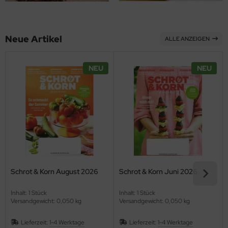
ppen und Sossen
Neue Artikel
ALLE ANZEIGEN
e
ockenfrüchte/Nüsse
NEU
NEU
cker & Süßungsmittel
utenfrei
Schrot & Korn August 2026
Schrot & Korn Juni 2026
Inhalt: 1 Stück
Inhalt: 1 Stück
Versandgewicht: 0,050 kg
Versandgewicht: 0,050 kg
Lieferzeit:
1-4 Werktage
Lieferzeit:
1-4 Werktage