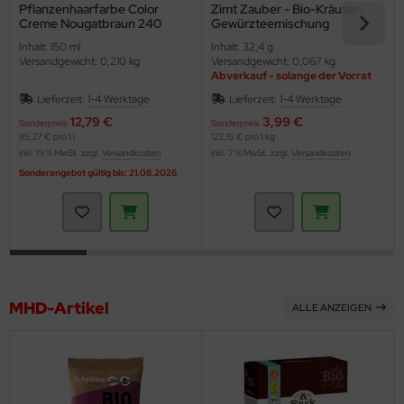
Pflanzenhaarfarbe Color
Zimt Zauber - Bio-Kräuter-
Creme Nougatbraun 240
Gewürzteemischung
(Logona)
(Sonnentor)
Inhalt: 150 ml
Inhalt: 32,4 g
Versandgewicht: 0,210 kg
Versandgewicht: 0,067 kg
Abverkauf - solange der Vorrat
reicht
Lieferzeit:
1-4 Werktage
Lieferzeit:
1-4 Werktage
12,79 €
3,99 €
Sonderpreis
Sonderpreis
85,27 € pro 1 l
123,15 € pro 1 kg
inkl. 19 % MwSt. zzgl.
Versandkosten
inkl. 7 % MwSt. zzgl.
Versandkosten
Sonderangebot gültig bis: 21.08.2026
MHD-Artikel
ALLE ANZEIGEN