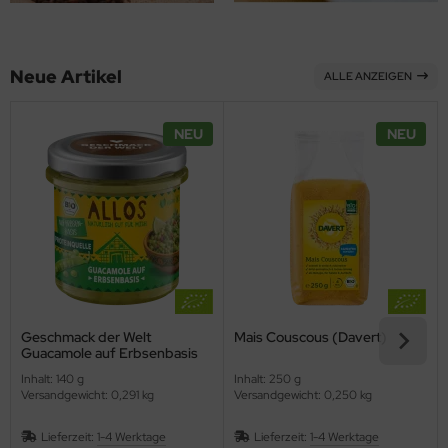
ppen und Sossen
Neue Artikel
ALLE ANZEIGEN
e
ockenfrüchte/Nüsse
NEU
NEU
cker & Süßungsmittel
utenfrei
Geschmack der Welt
Mais Couscous (Davert)
Guacamole auf Erbsenbasis
(Allos)
Inhalt: 140 g
Inhalt: 250 g
Versandgewicht: 0,291 kg
Versandgewicht: 0,250 kg
Lieferzeit:
1-4 Werktage
Lieferzeit:
1-4 Werktage