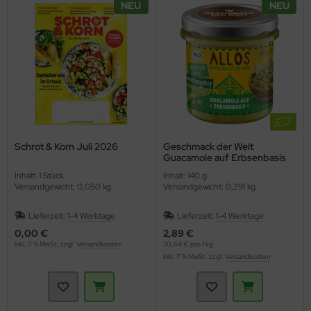
NEU
NEU
ppen und Sossen
e
ockenfrüchte/Nüsse
cker & Süßungsmittel
Schrot & Korn Juli 2026
Geschmack der Welt
utenfrei
Guacamole auf Erbsenbasis
(Allos)
Inhalt: 1 Stück
Inhalt: 140 g
Versandgewicht: 0,050 kg
Versandgewicht: 0,291 kg
Lieferzeit:
1-4 Werktage
Lieferzeit:
1-4 Werktage
0,00 €
2,89 €
inkl. 7 % MwSt. zzgl.
Versandkosten
20,64 € pro 1 kg
inkl. 7 % MwSt. zzgl.
Versandkosten