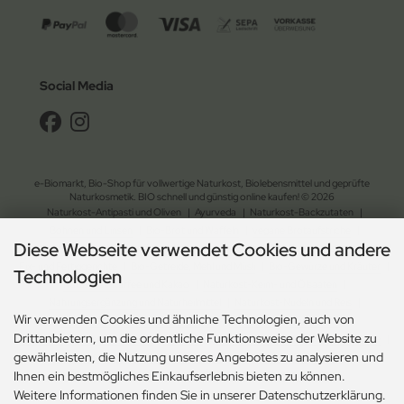
Social Media
e-Biomarkt, Bio-Shop für vollwertige Naturkost, Biolebensmittel und geprüfte
Naturkosmetik. BIO schnell und günstig online kaufen! © 2026
Naturkost-Antipasti und Oliven
|
Ayurveda
|
Naturkost-Backzutaten
|
Bohnen und Linsen
|
Bio-Brot und Waffeln
|
vegane Brotaufstriche
|
Diese Webseite verwendet Cookies und andere
Naturkost-Chips und Salzgebäck
|
Naturkost-Dessert
|
Bio-Essig, Dressing und Öl
|
Fix- und Fertiggerichte
|
Bio-Getreide, Mehl und Müsli
|
Bio-Gewürze und Kräuter
|
Technologien
Naturkost-Kaffee und Kakao
|
Naturkost-Keim- und Ölsaaten
|
Nahrungsergänzung und Naturheilmittel
|
Naturkost-Nudeln und Reis
|
Wir verwenden Cookies und ähnliche Technologien, auch von
Naturkost-Schokolade und Gebäck
|
Naturkost-Soja und Milch
|
Drittanbietern, um die ordentliche Funktionsweise der Website zu
Naturkost-Suppen und Sossen
| Bio-Tee
|
Naturkost-Trockenfrüchte und Nüsse
|
gewährleisten, die Nutzung unseres Angebotes zu analysieren und
Naturkost-Zucker und Süssungsmittel
|
Naturkosmetik-Drogerie
|
Ökologischer Gartenbedarf
|
Ökologischer Haushaltsbedarf
Ihnen ein bestmögliches Einkaufserlebnis bieten zu können.
Weitere Informationen finden Sie in unserer Datenschutzerklärung.