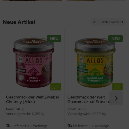
ppen und Sossen
Neue Artikel
ALLE ANZEIGEN
e
ockenfrüchte/Nüsse
NEU
NEU
cker & Süßungsmittel
utenfrei
Geschmack der Welt Zwiebel
Geschmack der Welt
Chutney (Allos)
Guacamole auf Erbsenbasis
(Allos)
Inhalt: 140 g
Inhalt: 140 g
Versandgewicht: 0,291 kg
Versandgewicht: 0,291 kg
Lieferzeit:
1-4 Werktage
Lieferzeit:
1-4 Werktage