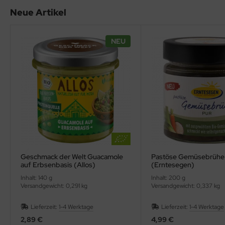
Neue Artikel
ppen und Sossen
NEU
e
ockenfrüchte/Nüsse
cker & Süßungsmittel
utenfrei
Geschmack der Welt Guacamole
Pastöse Gemüsebrühe
auf Erbsenbasis (Allos)
(Erntesegen)
Inhalt: 140 g
Inhalt: 200 g
Versandgewicht: 0,291 kg
Versandgewicht: 0,337 kg
Lieferzeit:
1-4 Werktage
Lieferzeit:
1-4 Werktage
2,89 €
4,99 €