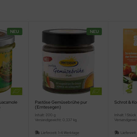
NEU
NEU
uacamole
Pastöse Gemüsebrühe pur
Schrot & K
)
(Erntesegen)
Inhalt: 200 g
Inhalt: 1 Stück
Versandgewicht: 0,337 kg
Versandgewic
Lieferzeit:
1-4 Werktage
Lieferzeit