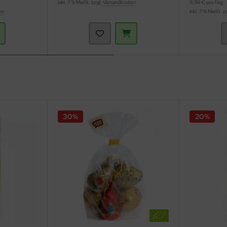
inkl. 7 % MwSt. zzgl.
Versandkosten
11,96 € pro 1 kg
en
inkl. 7 % MwSt. z
30%
20%