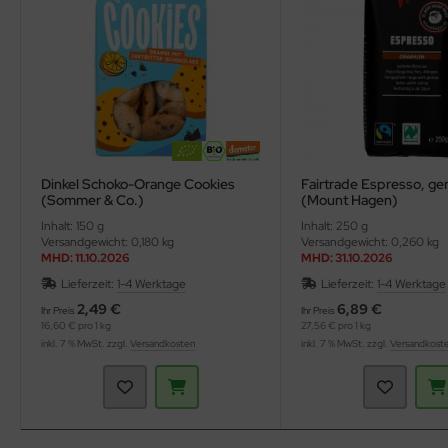
Dinkel Schoko-Orange Cookies
Fairtrade Espresso, g
(Sommer & Co.)
(Mount Hagen)
Inhalt: 150 g
Inhalt: 250 g
Versandgewicht: 0,180 kg
Versandgewicht: 0,260 kg
MHD: 11.10.2026
MHD: 31.10.2026
Lieferzeit:
1-4 Werktage
Lieferzeit:
1-4 Werktage
2,49 €
6,89 €
Ihr Preis
Ihr Preis
16,60 € pro 1 kg
27,56 € pro 1 kg
inkl. 7 % MwSt. zzgl.
Versandkosten
inkl. 7 % MwSt. zzgl.
Versandkost