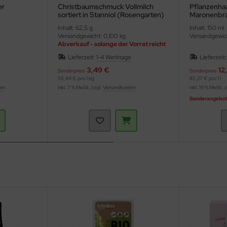
er
Christbaumschmuck Vollmilch
Pflanzenha
sortiert in Stanniol (Rosengarten)
Maronenbra
Inhalt: 62,5 g
Inhalt: 150 ml
Versandgewicht: 0,100 kg
Versandgewich
Abverkauf - solange der Vorrat reicht
Lieferzeit:
1-4 Werktage
Lieferzeit
3,49 €
12
Sonderpreis
Sonderpreis
55,84 € pro 1 kg
85,27 € pro 1 l
ten
inkl. 7 % MwSt. zzgl.
Versandkosten
inkl. 19 % MwSt. 
Sonderangebot g