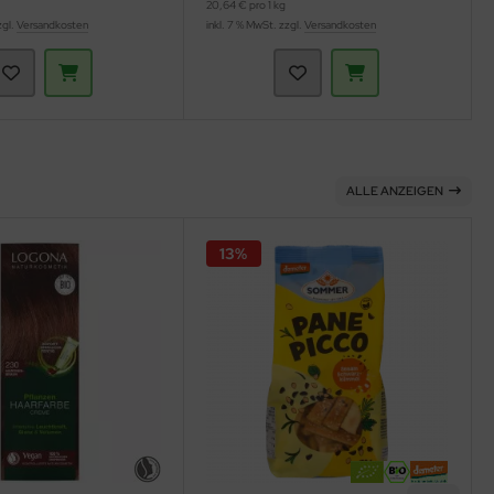
20,64 € pro 1 kg
zgl.
Versandkosten
inkl. 7 % MwSt. zzgl.
Versandkosten
ALLE ANZEIGEN
13%