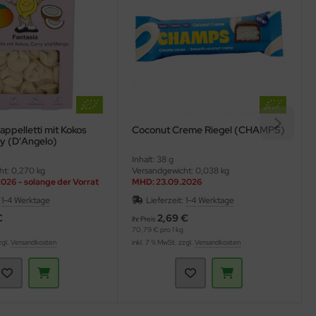
Cappelletti mit Kokos
Coconut Creme Riegel (CHAMPS)
y (D'Angelo)
Inhalt: 38 g
ht: 0,270 kg
Versandgewicht: 0,038 kg
026 - solange der Vorrat
MHD: 23.09.2026
:
1-4 Werktage
Lieferzeit:
1-4 Werktage
€
2,69 €
Ihr Preis
70,79 € pro 1 kg
zgl.
Versandkosten
inkl. 7 % MwSt. zzgl.
Versandkosten