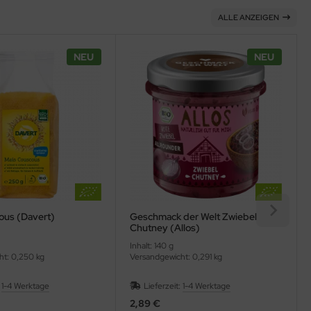
ALLE ANZEIGEN
NEU
NEU
ous (Davert)
Geschmack der Welt Zwiebel
Chutney (Allos)
Inhalt: 140 g
ht: 0,250 kg
Versandgewicht: 0,291 kg
:
1-4 Werktage
Lieferzeit:
1-4 Werktage
2,89 €