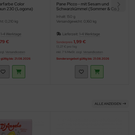
arfarbe Color
Pane Picco - mit Sesam und
un 230 (Logona)
Schwarzkümmel (Sommer & Co.)
Inhalt: 150 g
t: 0,210 kg
Versandgewicht: 0,160 kg
:
1-4 Werktage
Lieferzeit:
1-4 Werktage
,79 €
1,99 €
Sonderpreis
13,27 € pro 1 kg
zzgl.
Versandkosten
inkl. 7 % MwSt. zzgl.
Versandkosten
ültig bis: 21.08.2026
Sonderangebot gültig bis: 21.08.2026
ALLE ANZEIGEN