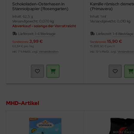
Schokoladen-Osterhasen in
Kamille römisch demet
Stanniolpapier (Rosengarten)
(Primavera)
Inhalt: 62,5 g
Inhalt: 1 ml
Versandgewicht: 0,070 kg
Versandgewicht: 0,010 kg
Abverkauf - solange der Vorrat reicht
Lieferzeit:
1-4 Werktage
Lieferzeit:
1-4 Werktage
3,99 €
15,90 €
Sonderpreis
Sonderpreis
63,84 € pro 1 kg
15.899,90 € pro 1 l
inkl. 7 % MwSt. zzgl.
Versandkosten
inkl. 19 % MwSt. zzgl.
Versandkos
MHD-Artikel