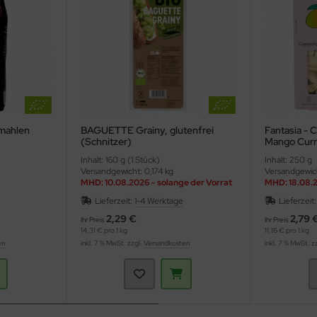
emahlen
BAGUETTE Grainy, glutenfrei
Fantasia - 
(Schnitzer)
Mango Curr
Inhalt: 160 g (1 Stück)
Inhalt: 250 g
Versandgewicht: 0,174 kg
Versandgewic
MHD: 10.08.2026 - solange der Vorrat
MHD: 18.08.2
reicht
reicht
Lieferzeit:
1-4 Werktage
Lieferzeit
2,29 €
2,79 
Ihr Preis
Ihr Preis
14,31 € pro 1 kg
11,16 € pro 1 kg
en
inkl. 7 % MwSt. zzgl.
Versandkosten
inkl. 7 % MwSt. z