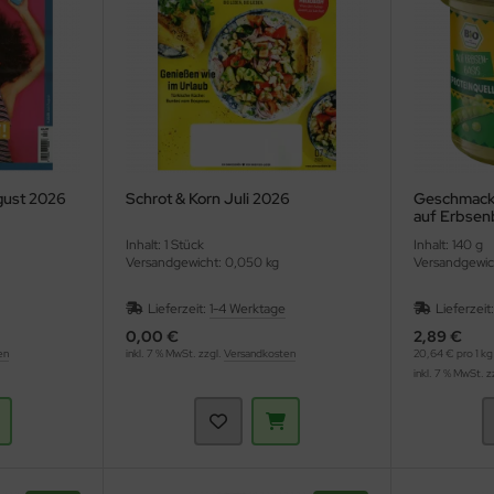
gust 2026
Schrot & Korn Juli 2026
Geschmack 
auf Erbsenb
Inhalt: 1 Stück
Inhalt: 140 g
Versandgewicht: 0,050 kg
Versandgewich
Lieferzeit:
1-4 Werktage
Lieferzeit
0,00 €
2,89 €
en
inkl. 7 % MwSt. zzgl.
Versandkosten
20,64 € pro 1 kg
inkl. 7 % MwSt. z