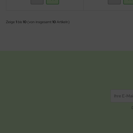
Zeige
1
bis
10
(von insgesamt
10
Artikeln)