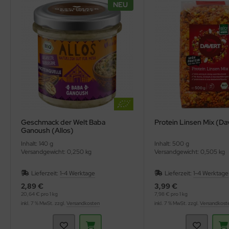
NEU
ppen und Sossen
e
ockenfrüchte/Nüsse
cker & Süßungsmittel
utenfrei
Geschmack der Welt Baba
Protein Linsen Mix (Da
Ganoush (Allos)
Inhalt: 140 g
Inhalt: 500 g
Versandgewicht: 0,250 kg
Versandgewicht: 0,505 kg
Lieferzeit:
1-4 Werktage
Lieferzeit:
1-4 Werktage
2,89 €
3,99 €
20,64 € pro 1 kg
7,98 € pro 1 kg
inkl. 7 % MwSt. zzgl.
Versandkosten
inkl. 7 % MwSt. zzgl.
Versandkost