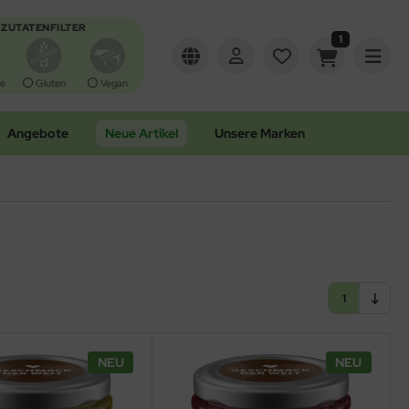
ZUTATENFILTER
1
e
Gluten
Vegan
Angebote
Neue Artikel
Unsere Marken
1
NEU
NEU