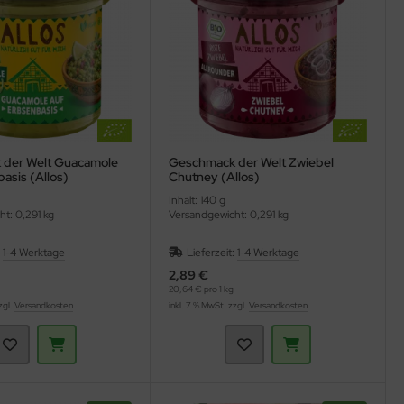
der Welt Guacamole
Geschmack der Welt Zwiebel
asis (Allos)
Chutney (Allos)
Inhalt: 140 g
t: 0,291 kg
Versandgewicht: 0,291 kg
:
1-4 Werktage
Lieferzeit:
1-4 Werktage
2,89 €
20,64 € pro 1 kg
zgl.
Versandkosten
inkl. 7 % MwSt. zzgl.
Versandkosten