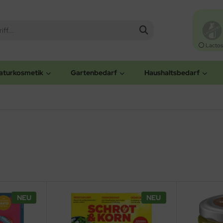
Lactos
aturkosmetik
Gartenbedarf
Haushaltsbedarf
NEU
NEU