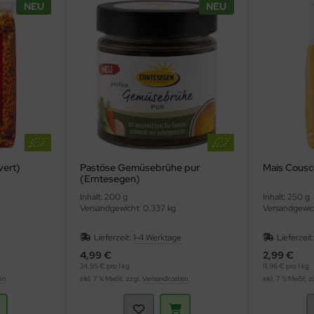
NEU
NEU
vert)
Pastöse Gemüsebrühe pur
Mais Cousc
(Erntesegen)
Inhalt: 200 g
Inhalt: 250 g
Versandgewicht: 0,337 kg
Versandgewic
Lieferzeit:
1-4 Werktage
Lieferzeit
4,99 €
2,99 €
24,95 € pro 1 kg
11,96 € pro 1 kg
en
inkl. 7 % MwSt. zzgl.
Versandkosten
inkl. 7 % MwSt. z