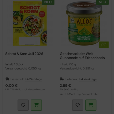
NEU
NEU
ppen und Sossen
e
ockenfrüchte/Nüsse
cker & Süßungsmittel
Schrot & Korn Juli 2026
Geschmack der Welt
utenfrei
Guacamole auf Erbsenbasis
(Allos)
Inhalt: 1 Stück
Inhalt: 140 g
Versandgewicht: 0,050 kg
Versandgewicht: 0,291 kg
Lieferzeit:
1-4 Werktage
Lieferzeit:
1-4 Werktage
0,00 €
2,89 €
inkl. 7 % MwSt. zzgl.
Versandkosten
20,64 € pro 1 kg
inkl. 7 % MwSt. zzgl.
Versandkosten