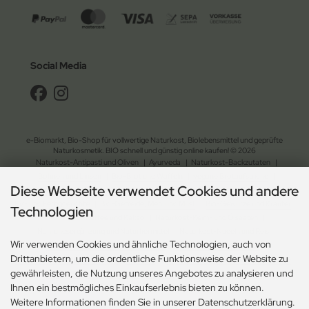
Social Media
e-Biomarkt, Bio-Shop für vollwertige Naturkost, Biolebensmittel und geprüfte
Naturkosmetik. BIO schnell und günstig online kaufen! © 2026
Naturkost-Antipasti und Oliven
|
Ayurveda
|
Naturkost-Backzutaten
|
Bohnen und Linsen
|
Bio-Brot und Waffeln
|
vegane Brotaufstriche
|
Diese Webseite verwendet Cookies und andere
Naturkost-Chips und Salzgebäck
|
Naturkost-Dessert
|
Bio-Essig, Dressing und Öl
|
Fix- und Fertiggerichte
|
Bio-Getreide, Mehl und Müsli
|
Bio-Gewürze und Kräuter
|
Technologien
Naturkost-Kaffee und Kakao
|
Naturkost-Keim- und Ölsaaten
|
Nahrungsergänzung und Naturheilmittel
|
Naturkost-Nudeln und Reis
|
Wir verwenden Cookies und ähnliche Technologien, auch von
Naturkost-Schokolade und Gebäck
|
Naturkost-Soja und Milch
|
Drittanbietern, um die ordentliche Funktionsweise der Website zu
Naturkost-Suppen und Sossen
| Bio-Tee
|
Naturkost-Trockenfrüchte und Nüsse
|
gewährleisten, die Nutzung unseres Angebotes zu analysieren und
Naturkost-Zucker und Süssungsmittel
|
Naturkosmetik-Drogerie
|
Ökologischer Gartenbedarf
|
Ökologischer Haushaltsbedarf
Ihnen ein bestmögliches Einkaufserlebnis bieten zu können.
Weitere Informationen finden Sie in unserer Datenschutzerklärung.