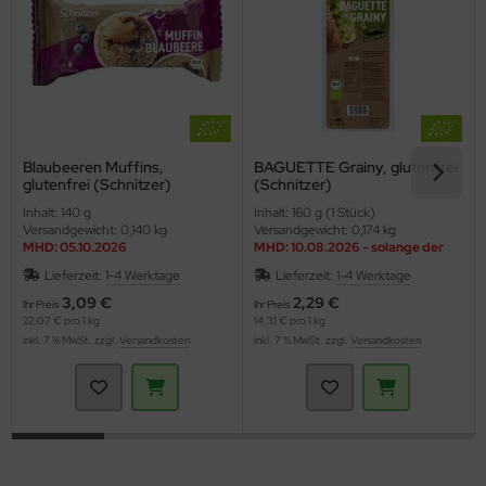
Blaubeeren Muffins,
BAGUETTE Grainy, glutenfrei
glutenfrei (Schnitzer)
(Schnitzer)
Inhalt: 140 g
Inhalt: 160 g (1 Stück)
Versandgewicht: 0,140 kg
Versandgewicht: 0,174 kg
MHD: 05.10.2026
MHD: 10.08.2026 - solange der
Vorrat reicht
Lieferzeit:
1-4 Werktage
Lieferzeit:
1-4 Werktage
3,09 €
2,29 €
Ihr Preis
Ihr Preis
22,07 € pro 1 kg
14,31 € pro 1 kg
inkl. 7 % MwSt. zzgl.
Versandkosten
inkl. 7 % MwSt. zzgl.
Versandkosten