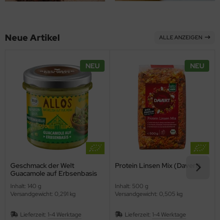
ppen und Sossen
Neue Artikel
ALLE ANZEIGEN
e
ockenfrüchte/Nüsse
NEU
NEU
cker & Süßungsmittel
utenfrei
Geschmack der Welt
Protein Linsen Mix (Davert)
Guacamole auf Erbsenbasis
(Allos)
Inhalt: 140 g
Inhalt: 500 g
Versandgewicht: 0,291 kg
Versandgewicht: 0,505 kg
Lieferzeit:
1-4 Werktage
Lieferzeit:
1-4 Werktage