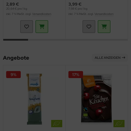
2,89 €
3,99 €
20,64 € pro 1 kg
7,98 € pro 1 kg
inkl. 7 % MwSt. zzgl.
Versandkosten
inkl. 7 % MwSt. zzgl.
Versandkosten
Angebote
ALLE ANZEIGEN
9%
17%