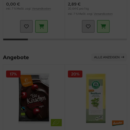
0,00 €
2,89 €
inkl. 7 % MwSt. zzgl.
Versandkosten
20,64 € pro 1 kg
inkl. 7 % MwSt. zzgl.
Versandkosten
Angebote
ALLE ANZEIGEN
17%
20%