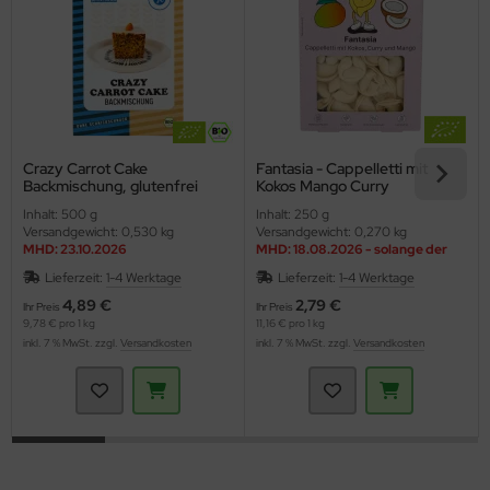
Crazy Carrot Cake
Fantasia - Cappelletti mit
Backmischung, glutenfrei
Kokos Mango Curry
(Werz)
(D'Angelo)
Inhalt: 500 g
Inhalt: 250 g
Versandgewicht: 0,530 kg
Versandgewicht: 0,270 kg
MHD: 23.10.2026
MHD: 18.08.2026 - solange der
Vorrat reicht
Lieferzeit:
1-4 Werktage
Lieferzeit:
1-4 Werktage
4,89 €
2,79 €
Ihr Preis
Ihr Preis
9,78 € pro 1 kg
11,16 € pro 1 kg
inkl. 7 % MwSt. zzgl.
Versandkosten
inkl. 7 % MwSt. zzgl.
Versandkosten