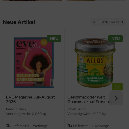
ppen und Sossen
Neue Artikel
ALLE ANZEIGEN
e
ockenfrüchte/Nüsse
NEU
NEU
cker & Süßungsmittel
utenfrei
EVE Magazine Juli/August
Geschmack der Welt
2026
Guacamole auf Erbsenbasis
(Allos)
Inhalt: 1 Stück
Inhalt: 140 g
Versandgewicht: 0,050 kg
Versandgewicht: 0,291 kg
Lieferzeit:
1-4 Werktage
Lieferzeit:
1-4 Werktage