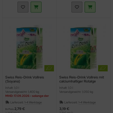
Swiss Reis-Drink Vollreis
Swiss Reis-Drink Vollreis mit
(Soyana)
calciumhaltiger Rotalge
(Soyana)
Inhalt: 1,0 l
Inhalt: 1,0 l
Versandgewicht: 1,400 kg
Versandgewicht: 1,050 kg
MHD: 17.09.2026 - solange der
Vorrat reicht
Lieferzeit:
1-4 Werktage
Lieferzeit:
1-4 Werktage
2,79 €
3,19 €
Ihr Preis
3,19 € pro 1 l
2,79 € pro 1 l