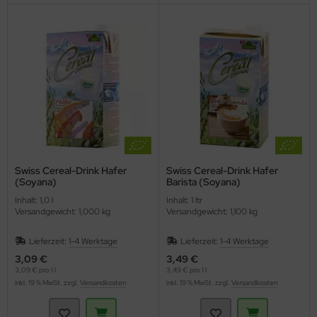
ppen und Sossen
e
ockenfrüchte/Nüsse
cker & Süßungsmittel
utenfrei
Swiss Cereal-Drink Hafer
Swiss Cereal-Drink Hafer
(Soyana)
Barista (Soyana)
Inhalt: 1,0 l
Inhalt: 1 ltr
Versandgewicht: 1,000 kg
Versandgewicht: 1,100 kg
Lieferzeit:
1-4 Werktage
Lieferzeit:
1-4 Werktage
3,09 €
3,49 €
3,09 € pro 1 l
3,49 € pro 1 l
inkl. 19 % MwSt. zzgl.
Versandkosten
inkl. 19 % MwSt. zzgl.
Versandkosten